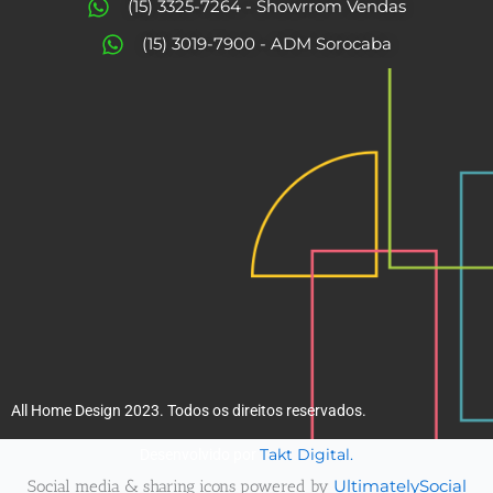
o
g
(15) 3325-7264 - Showrrom Vendas
o
r
(15) 3019-7900 - ADM Sorocaba
k
a
m
All Home Design 2023. Todos os direitos reservados.
Takt Digital.
Desenvolvido por
Social media & sharing icons powered by
UltimatelySocial