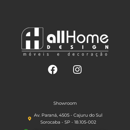
F
I
a
n
c
s
Showroom
e
t
Av. Paraná, 4505 - Cajuru do Sul
b
a
Sorocaba - SP - 18.105-002