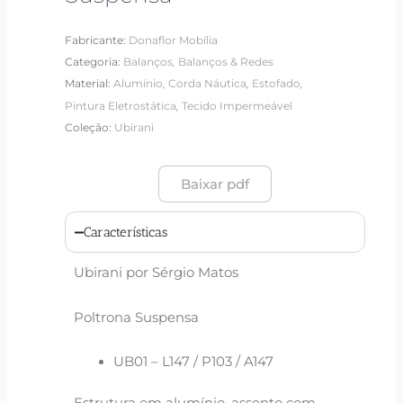
Fabricante:
Donaflor Mobília
,
Categoria:
Balanços
Balanços & Redes
,
,
,
Material:
Alumínio
Corda Náutica
Estofado
,
Pintura Eletrostática
Tecido Impermeável
Coleção:
Ubirani
Baixar pdf
Características
Ubirani por Sérgio Matos
Poltrona Suspensa
UB01 – L147 / P103 / A147