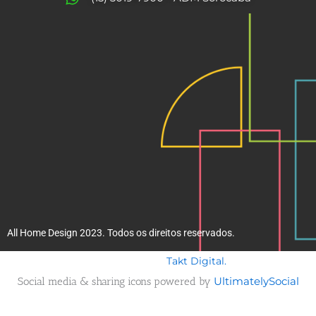
k
a
m
All Home Design 2023. Todos os direitos reservados.
Takt Digital.
Desenvolvido por
Social media & sharing icons powered by
UltimatelySocial