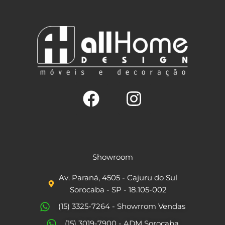
F
I
a
n
c
s
Showroom
e
t
Av. Paraná, 4505 - Cajuru do Sul
b
a
Sorocaba - SP - 18.105-002
o
g
(15) 3325-7264 - Showrrom Vendas
o
r
(15) 3019-7900 - ADM Sorocaba