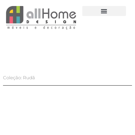
Ir
para
o
conteúdo
Coleção: Rudã