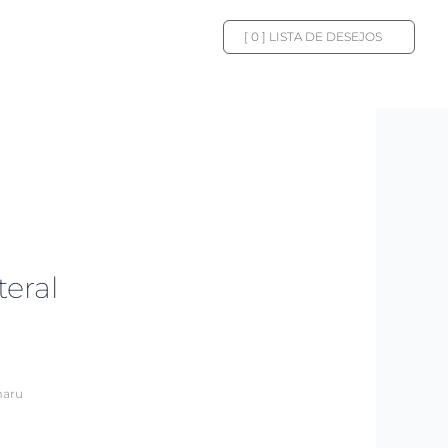
[
0
] LISTA DE DESEJOS
eral
maru