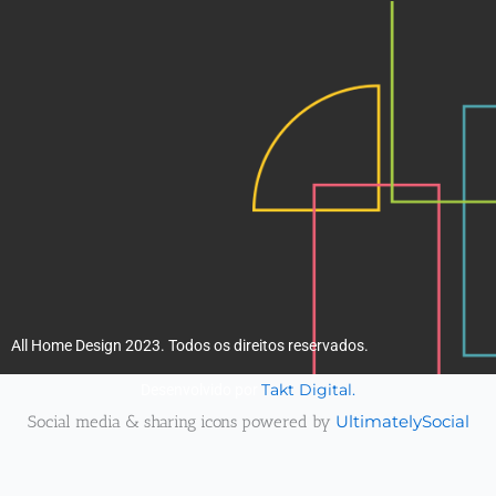
k
a
m
All Home Design 2023. Todos os direitos reservados.
Takt Digital.
Desenvolvido por
Social media & sharing icons powered by
UltimatelySocial