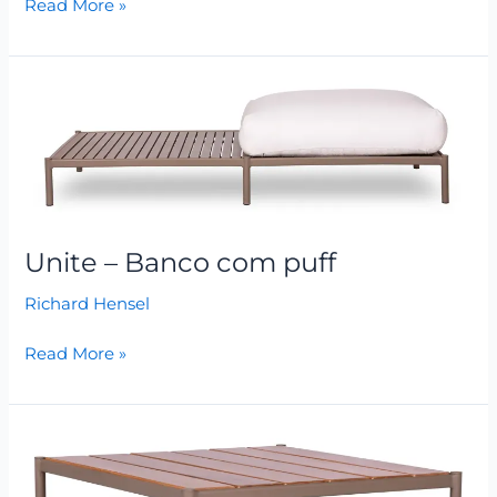
Read More »
Unite
–
Banco
com
puff
Unite – Banco com puff
Richard Hensel
Read More »
Unite
–
Mesa