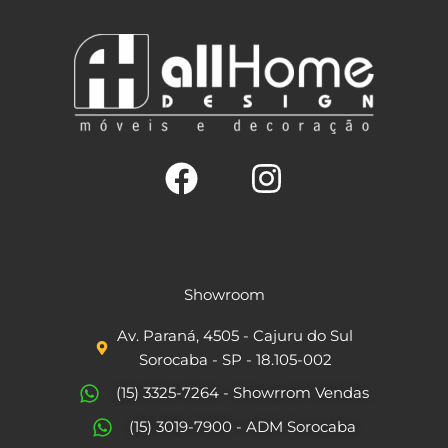
F
I
a
n
c
s
Showroom
e
t
Av. Paraná, 4505 - Cajuru do Sul
b
a
Sorocaba - SP - 18.105-002
o
g
(15) 3325-7264 - Showrrom Vendas
o
r
(15) 3019-7900 - ADM Sorocaba