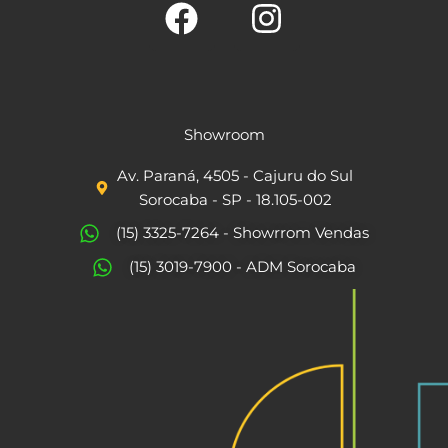
F
I
a
n
c
s
Showroom
e
t
Av. Paraná, 4505 - Cajuru do Sul
b
a
Sorocaba - SP - 18.105-002
o
g
(15) 3325-7264 - Showrrom Vendas
o
r
(15) 3019-7900 - ADM Sorocaba
k
a
m