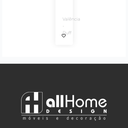
Valência
-
Puff