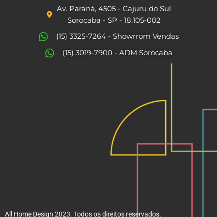
e
t
Av. Paraná, 4505 - Cajuru do Sul
b
a
Sorocaba - SP - 18.105-002
o
g
(15) 3325-7264 - Showrrom Vendas
o
r
(15) 3019-7900 - ADM Sorocaba
k
a
m
All Home Design 2023. Todos os direitos reservados.