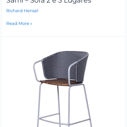
Sami – Sofá 2 e 3 Lugares
Richard Hensel
Read More »
Navegante
–
Banqueta
Encosto
Baixo
e
Alto