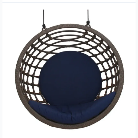
Zen
–
Balanço