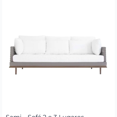
Sami
–
Sofá
2
e
3
Lugares