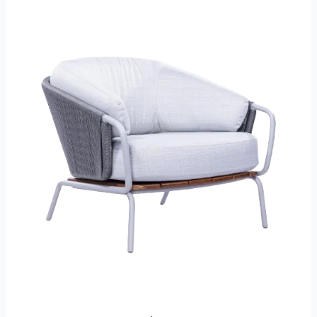
Navegante
–
Poltrona