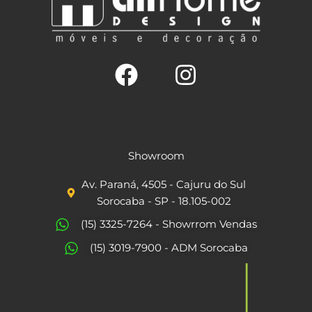
F
I
a
n
c
s
Showroom
e
t
Av. Paraná, 4505 - Cajuru do Sul
b
a
Sorocaba - SP - 18.105-002
o
g
(15) 3325-7264 - Showrrom Vendas
o
r
(15) 3019-7900 - ADM Sorocaba
k
a
m