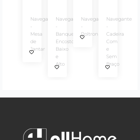
Navegante
Navegante
Navegante
Navegante
-
-
-
-
Mesa
Banqueta
Poltrona
Cadeira
de
Encosto
Com
Jantar
Baixo
e
e
Sem
Alto
Braço