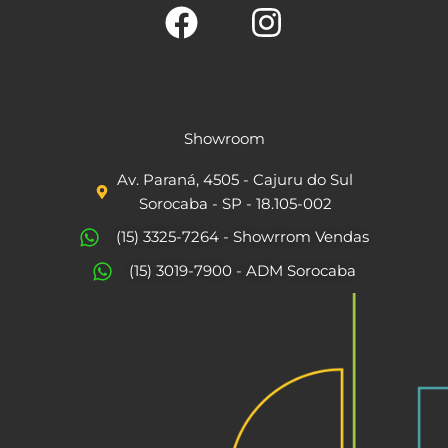
F
I
a
n
c
s
Showroom
e
t
Av. Paraná, 4505 - Cajuru do Sul
b
a
Sorocaba - SP - 18.105-002
o
g
(15) 3325-7264 - Showrrom Vendas
o
r
(15) 3019-7900 - ADM Sorocaba
k
a
m