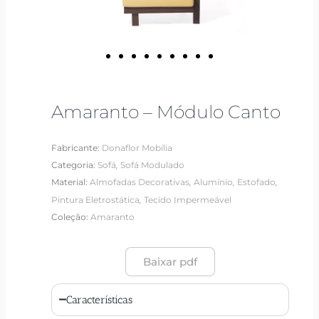
Amaranto – Módulo Canto
Fabricante:
Donaflor Mobília
,
Categoria:
Sofá
Sofá Modulado
,
,
,
Material:
Almofadas Decorativas
Alumínio
Estofado
,
Pintura Eletrostática
Tecido Impermeável
Coleção:
Amaranto
Baixar pdf
Características