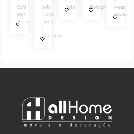
Sofá
Sofá
Sofá
Poltrona
Mesa
sem
Braço
Módulo
Braço
Direito
/
Esquerdo