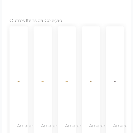
Outros Itens da Coleção
Amaranto
Amaranto
Amaranto
Amaranto
Amarant
-
-
-
-
-