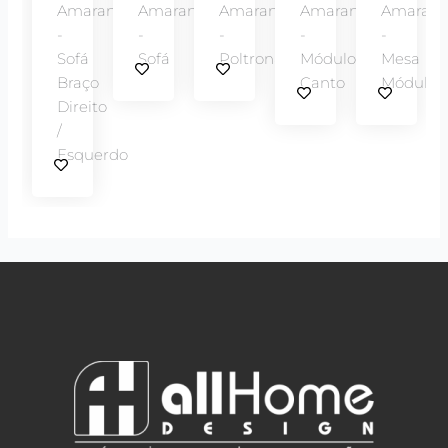
Amaranto
Amaranto
Amaranto
Amaranto
Amarant
-
-
-
-
-
Sofá
Sofá
Poltrona
Módulo
Mesa
Braço
Canto
Módulo
Direito
/
Esquerdo