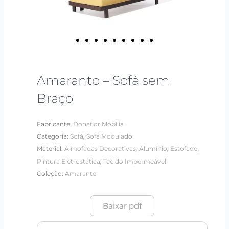
Amaranto – Sofá sem
Braço
Fabricante:
Donaflor Mobília
,
Categoria:
Sofá
Sofá Modulado
,
,
,
Material:
Almofadas Decorativas
Alumínio
Estofado
,
Pintura Eletrostática
Tecido Impermeável
Coleção:
Amaranto
Baixar pdf