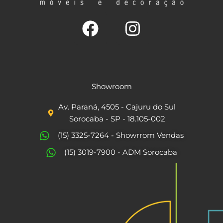
F
I
a
n
c
s
Showroom
e
t
Av. Paraná, 4505 - Cajuru do Sul
b
a
Sorocaba - SP - 18.105-002
o
g
(15) 3325-7264 - Showrrom Vendas
o
r
(15) 3019-7900 - ADM Sorocaba
k
a
m