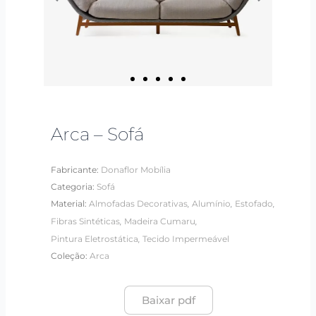
Arca – Sofá
Fabricante:
Donaflor Mobília
Categoria:
Sofá
,
,
,
Material:
Almofadas Decorativas
Alumínio
Estofado
,
,
Fibras Sintéticas
Madeira Cumaru
,
Pintura Eletrostática
Tecido Impermeável
Coleção:
Arca
Baixar pdf