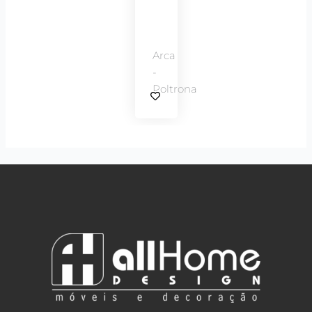
Arca
-
Poltrona