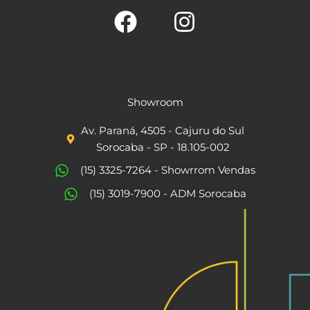
F
I
a
n
c
s
Showroom
e
t
Av. Paraná, 4505 - Cajuru do Sul
b
a
Sorocaba - SP - 18.105-002
o
g
(15) 3325-7264 - Showrrom Vendas
o
r
(15) 3019-7900 - ADM Sorocaba
k
a
m