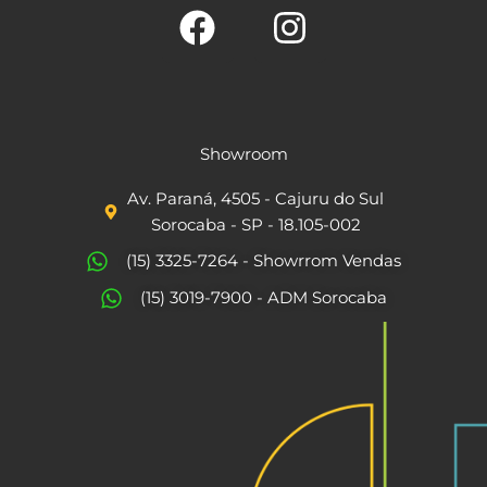
F
I
a
n
c
s
Showroom
e
t
Av. Paraná, 4505 - Cajuru do Sul
b
a
Sorocaba - SP - 18.105-002
o
g
(15) 3325-7264 - Showrrom Vendas
o
r
(15) 3019-7900 - ADM Sorocaba
k
a
m