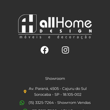
F
I
a
n
c
s
Showroom
e
t
Av. Paraná, 4505 - Cajuru do Sul
b
a
Sorocaba - SP - 18.105-002
o
g
(15) 3325-7264 - Showrrom Vendas