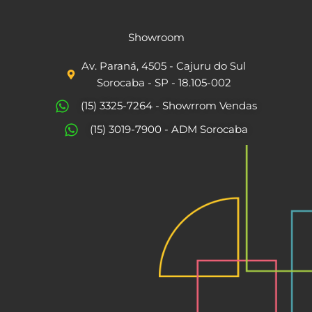
a
n
c
s
Showroom
e
t
Av. Paraná, 4505 - Cajuru do Sul
b
a
Sorocaba - SP - 18.105-002
o
g
(15) 3325-7264 - Showrrom Vendas
o
r
(15) 3019-7900 - ADM Sorocaba
k
a
m