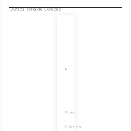
Outros Itens da Coleção
Bless
-
Poltrona