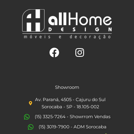
F
I
a
n
c
s
Showroom
e
t
Av. Paraná, 4505 - Cajuru do Sul
b
a
Sorocaba - SP - 18.105-002
o
g
(15) 3325-7264 - Showrrom Vendas
o
r
(15) 3019-7900 - ADM Sorocaba