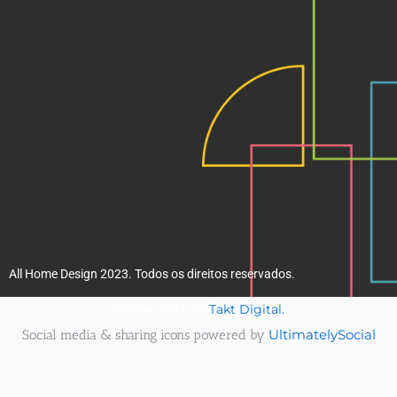
k
a
m
All Home Design 2023. Todos os direitos reservados.
Takt Digital.
Desenvolvido por
Social media & sharing icons powered by
UltimatelySocial