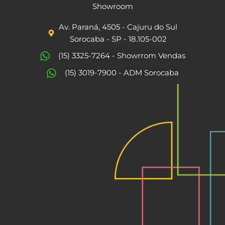
c
s
Showroom
e
t
Av. Paraná, 4505 - Cajuru do Sul
b
a
Sorocaba - SP - 18.105-002
o
g
(15) 3325-7264 - Showrrom Vendas
o
r
(15) 3019-7900 - ADM Sorocaba
k
a
m