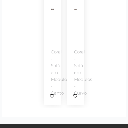
Coral
Coral
-
-
Sofá
Sofá
em
em
Módulos
Módulos
-
-
Canto
Curvo