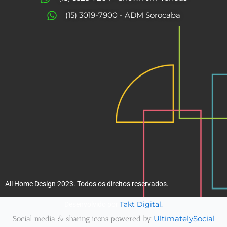
o
r
(15) 3019-7900 - ADM Sorocaba
k
a
m
All Home Design 2023. Todos os direitos reservados.
Takt Digital.
Desenvolvido por
Social media & sharing icons powered by
UltimatelySocial