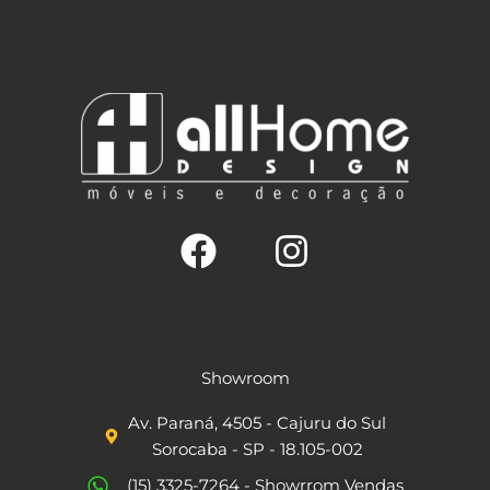
F
I
a
n
c
s
Showroom
e
t
Av. Paraná, 4505 - Cajuru do Sul
b
a
Sorocaba - SP - 18.105-002
o
g
(15) 3325-7264 - Showrrom Vendas