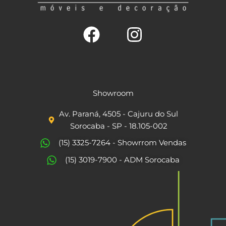
F
I
a
n
c
s
Showroom
e
t
Av. Paraná, 4505 - Cajuru do Sul
b
a
Sorocaba - SP - 18.105-002
o
g
(15) 3325-7264 - Showrrom Vendas
o
r
(15) 3019-7900 - ADM Sorocaba
k
a
m