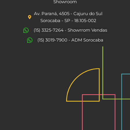
c
s
Showroom
e
t
Av. Paraná, 4505 - Cajuru do Sul
b
a
Sorocaba - SP - 18.105-002
o
g
(15) 3325-7264 - Showrrom Vendas
o
r
(15) 3019-7900 - ADM Sorocaba
k
a
m