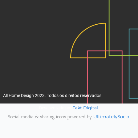
k
a
m
All Home Design 2023. Todos os direitos reservados.
Takt Digital.
Desenvolvido por
Social media & sharing icons powered by
UltimatelySocial