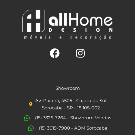
F
I
a
n
c
s
Showroom
e
t
Av. Paraná, 4505 - Cajuru do Sul
b
a
Sorocaba - SP - 18.105-002
o
g
(15) 3325-7264 - Showrrom Vendas
o
r
(15) 3019-7900 - ADM Sorocaba