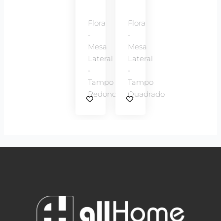
Flora
Flora
-
-
Mesa
Mesa
Lateral
Lateral
-
-
Tampo
Tampo
Redondo
Quadrado