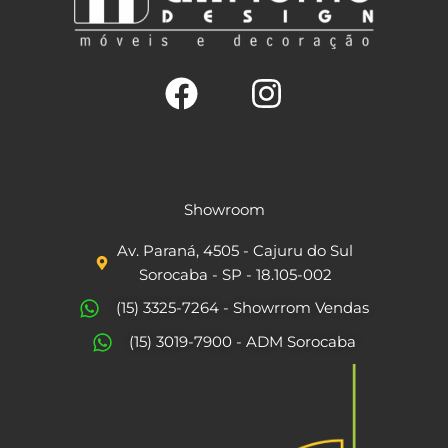
F
I
a
n
c
s
Showroom
e
t
Av. Paraná, 4505 - Cajuru do Sul
b
a
Sorocaba - SP - 18.105-002
o
g
(15) 3325-7264 - Showrrom Vendas
o
r
(15) 3019-7900 - ADM Sorocaba
k
a
m