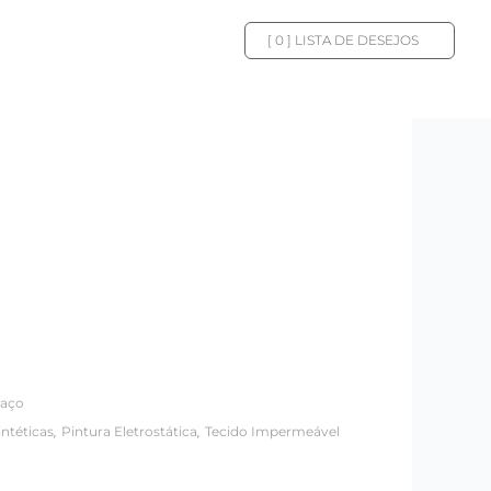
[
0
] LISTA DE DESEJOS
raço
,
,
intéticas
Pintura Eletrostática
Tecido Impermeável