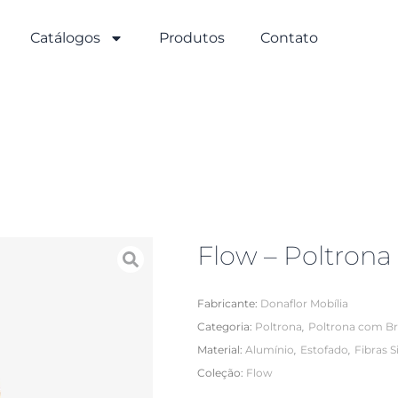
Catálogos
Produtos
Contato
Flow – Poltrona
Fabricante:
Donaflor Mobília
,
Categoria:
Poltrona
Poltrona com B
,
,
Material:
Alumínio
Estofado
Fibras S
Coleção:
Flow