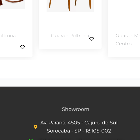
oltrona
Guará - Poltrona
Guará - M
Centro
Showroom
Av. Paraná, 4505 - Cajuru do Sul
Sorocaba - SP - 18.105-002