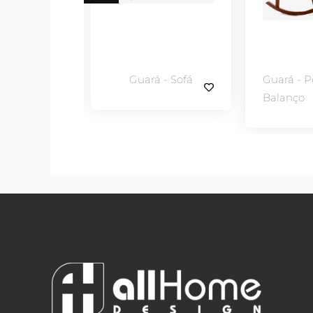
- Banqueta
Guará - Sofá
Guará - P
Balanço