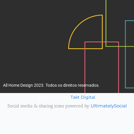
m
All Home Design 2023. Todos os direitos reservados.
Takt Digital.
Desenvolvido por
Social media & sharing icons powered by
UltimatelySocial