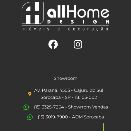
F
I
a
n
c
s
Showroom
e
t
Av. Paraná, 4505 - Cajuru do Sul
b
a
Sorocaba - SP - 18.105-002
o
g
(15) 3325-7264 - Showrrom Vendas
o
r
(15) 3019-7900 - ADM Sorocaba
k
a