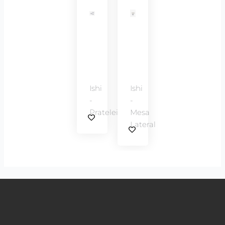
Ishi
Ishi
-
-
Prateleira
Mesa
Lateral