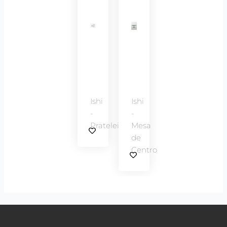
Ishi
Ishi
-
-
Prateleira
Mesa
de
Centro