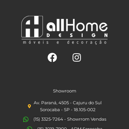
F
I
a
n
c
s
Showroom
e
t
Av. Paraná, 4505 - Cajuru do Sul
b
a
Sorocaba - SP - 18.105-002
o
g
(15) 3325-7264 - Showrrom Vendas
o
r