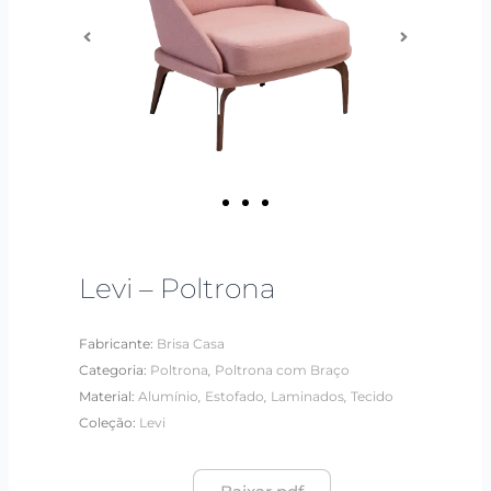
Levi – Poltrona
Fabricante:
Brisa Casa
,
Categoria:
Poltrona
Poltrona com Braço
,
,
,
Material:
Alumínio
Estofado
Laminados
Tecido
Coleção:
Levi