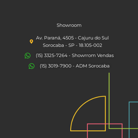
F
I
a
n
c
s
Showroom
e
t
Av. Paraná, 4505 - Cajuru do Sul
b
a
Sorocaba - SP - 18.105-002
o
g
(15) 3325-7264 - Showrrom Vendas
o
r
(15) 3019-7900 - ADM Sorocaba
k
a
m