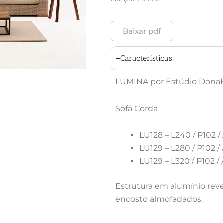
Baixar pdf
Características
LUMINA por Estúdio DonaF
Sofá Corda
LU128 – L240 / P102 /
LU129 – L280 / P102 /
LU129 – L320 / P102 /
Estrutura em alumínio reve
encosto almofadados.