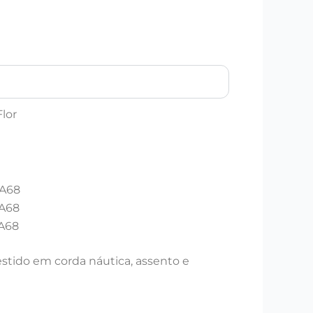
lor
 A68
 A68
 A68
stido em corda náutica, assento e