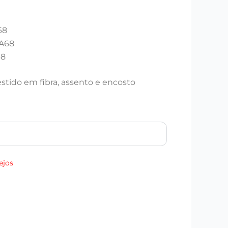
68
 A68
68
stido em fibra, assento e encosto
ejos