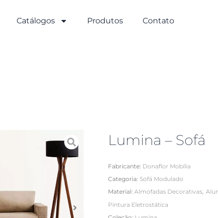
Catálogos
Produtos
Contato
Lumina – Sofá
Fabricante:
Donaflor Mobília
Categoria:
Sofá Modulado
,
Material:
Almofadas Decorativas
Alu
Pintura Eletrostática
Coleção:
Lumina