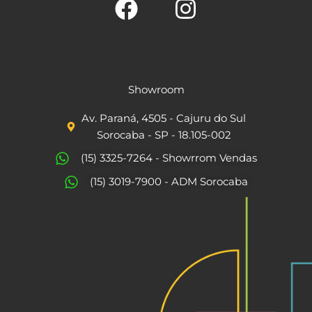
F
I
a
n
c
s
Showroom
e
t
Av. Paraná, 4505 - Cajuru do Sul
b
a
Sorocaba - SP - 18.105-002
o
g
(15) 3325-7264 - Showrrom Vendas
o
r
(15) 3019-7900 - ADM Sorocaba
k
a
m