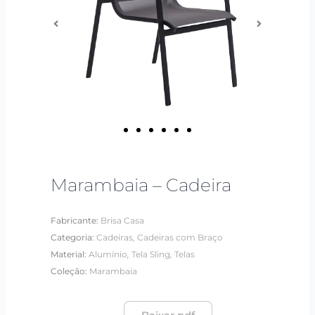
Marambaia – Cadeira
Fabricante:
Brisa Casa
,
Categoria:
Cadeiras
Cadeiras com Braço
,
,
Material:
Alumínio
Tela Sling
Telas
Coleção:
Marambaia