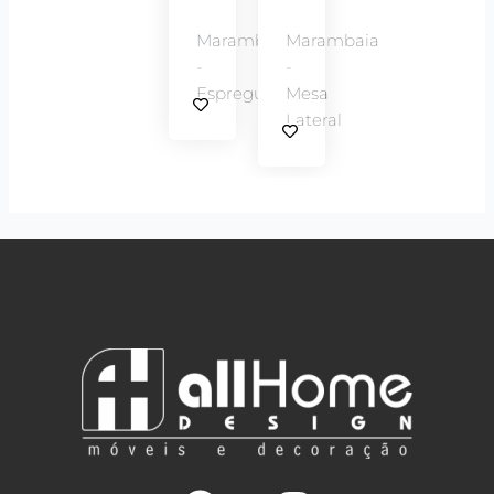
Marambaia
Marambaia
-
-
Espreguiçadeira
Mesa
Lateral