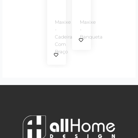
Maxixe
Maxixe
-
-
Cadeira
Banqueta
Com
Braço