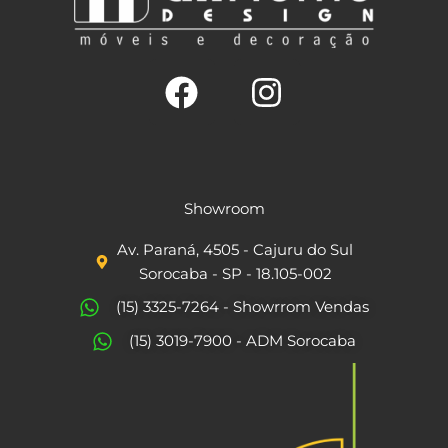
F
I
a
n
c
s
Showroom
e
t
Av. Paraná, 4505 - Cajuru do Sul
b
a
Sorocaba - SP - 18.105-002
o
g
(15) 3325-7264 - Showrrom Vendas
o
r
(15) 3019-7900 - ADM Sorocaba
k
a
m