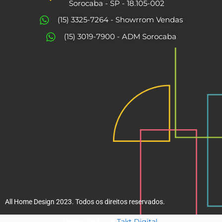
b
a
Sorocaba - SP - 18.105-002
o
g
(15) 3325-7264 - Showrrom Vendas
o
r
(15) 3019-7900 - ADM Sorocaba
k
a
m
All Home Design 2023. Todos os direitos reservados.
Takt Digital.
Desenvolvido por