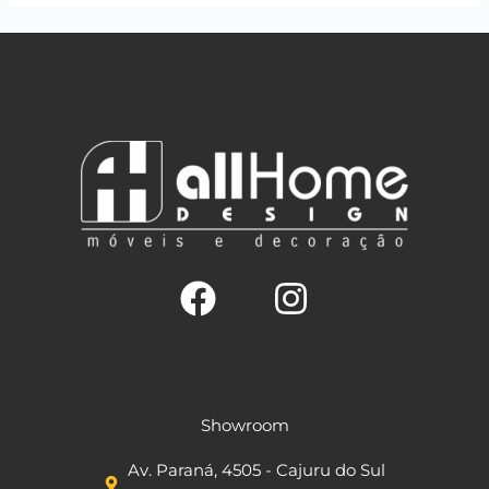
F
I
a
n
c
s
Showroom
e
t
Av. Paraná, 4505 - Cajuru do Sul