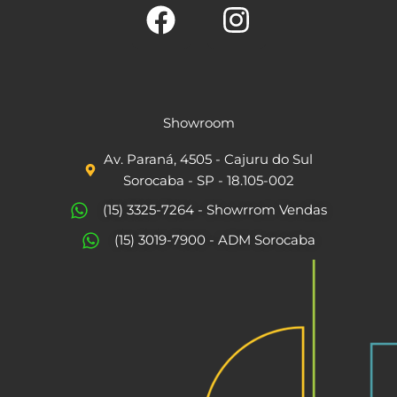
F
I
a
n
c
s
Showroom
e
t
Av. Paraná, 4505 - Cajuru do Sul
b
a
Sorocaba - SP - 18.105-002
o
g
(15) 3325-7264 - Showrrom Vendas
o
r
(15) 3019-7900 - ADM Sorocaba
k
a
m