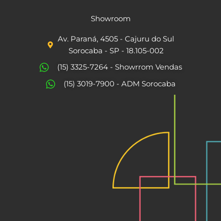
a
n
c
s
Showroom
e
t
Av. Paraná, 4505 - Cajuru do Sul
b
a
Sorocaba - SP - 18.105-002
o
g
(15) 3325-7264 - Showrrom Vendas
o
r
(15) 3019-7900 - ADM Sorocaba
k
a
m