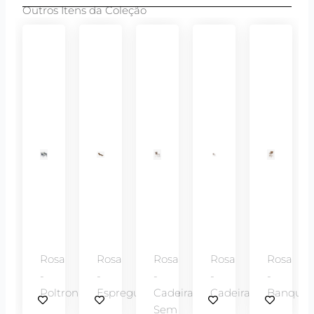
Outros Itens da Coleção
Rosa
Rosa
Rosa
Rosa
Rosa
-
-
-
-
-
Poltrona
Espreguiçadeira
Cadeira
Cadeira
Banquet
Sem