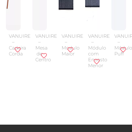
VANUIRE
VANUIRE
VANUIRE
VANUIRE
VANUI
–
–
–
–
–
Cadeira
Mesa
Modulo
Módulo
Módul
Corda
de
Maior
com
Puff
Centro
Encosto
Menor