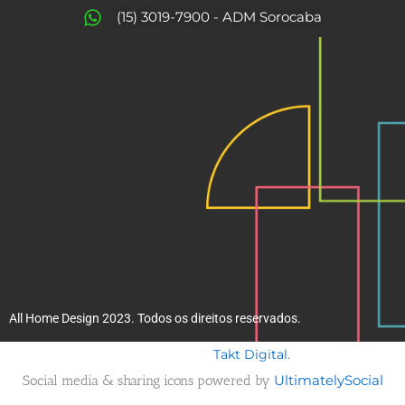
o
r
(15) 3019-7900 - ADM Sorocaba
k
a
m
All Home Design 2023. Todos os direitos reservados.
Takt Digital.
Desenvolvido por
Social media & sharing icons powered by
UltimatelySocial