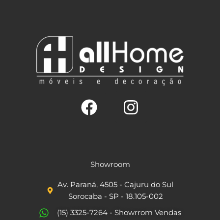
F
I
a
n
c
s
Showroom
e
t
Av. Paraná, 4505 - Cajuru do Sul
b
a
Sorocaba - SP - 18.105-002
o
g
(15) 3325-7264 - Showrrom Vendas