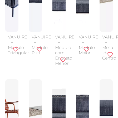
VANUIRE
VANUIRE
VANUIRE
VANUIRE
VANUI
–
–
–
–
–
Módulo
Módulo
Módulo
Modulo
Mesa
Triangular
Puff
com
Maior
de
Encosto
Centro
Menor