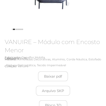
VANUIRE – Módulo com Encosto
Menor
Fabricante:
Donaflor Mobília
Categoria:
Puffs
,
,
,
Material:
Almofadas Decorativas
Alumínio
Corda Náutica
Estofado
,
,
Pintura Eletrostática
Tecido Impermeável
Coleção:
Vanuire
Baixar pdf
Arquivo SKP
Bloco 3D