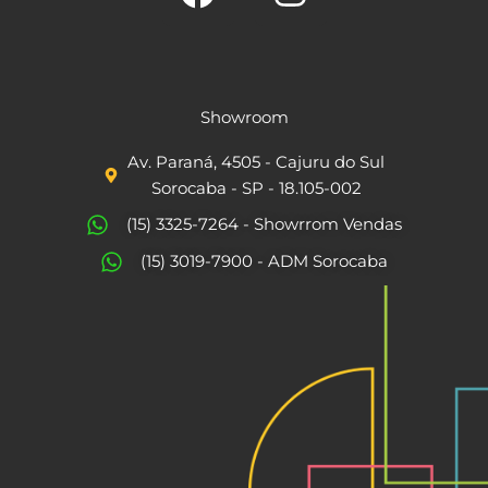
F
I
a
n
c
s
Showroom
e
t
Av. Paraná, 4505 - Cajuru do Sul
b
a
Sorocaba - SP - 18.105-002
o
g
(15) 3325-7264 - Showrrom Vendas
o
r
(15) 3019-7900 - ADM Sorocaba
k
a
m