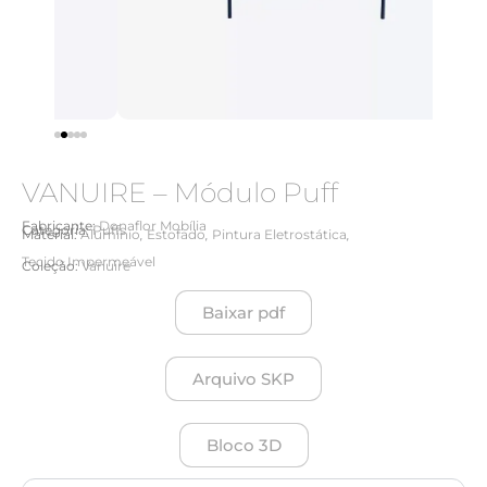
VANUIRE – Módulo Puff
Fabricante:
Donaflor Mobília
Categoria:
Puffs
,
,
,
Material:
Alumínio
Estofado
Pintura Eletrostática
Tecido Impermeável
Coleção:
Vanuire
Baixar pdf
Arquivo SKP
Bloco 3D