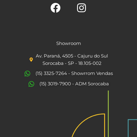
F
I
a
n
c
s
Showroom
e
t
Av. Paraná, 4505 - Cajuru do Sul
b
a
Sorocaba - SP - 18.105-002
o
g
(15) 3325-7264 - Showrrom Vendas
o
r
(15) 3019-7900 - ADM Sorocaba
k
a
m