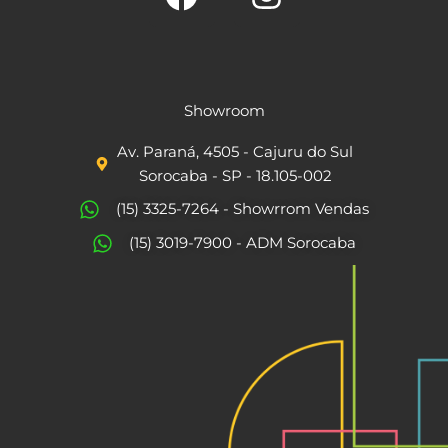
F
I
a
n
c
s
Showroom
e
t
Av. Paraná, 4505 - Cajuru do Sul
b
a
Sorocaba - SP - 18.105-002
o
g
(15) 3325-7264 - Showrrom Vendas
o
r
(15) 3019-7900 - ADM Sorocaba
k
a
m