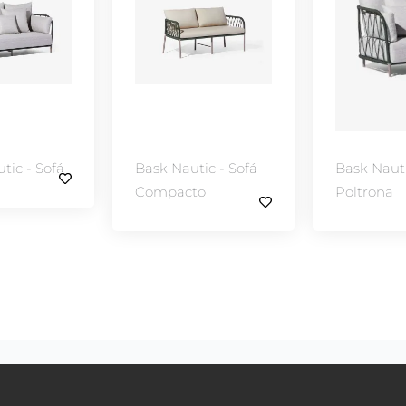
ic - Sofá
Bask Nautic -
Bask Naut
o
Poltrona
Poltrona