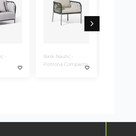
ic -
Bask Nautic -
Bask Nauti
 Compacta
Luminária Piso
Luminária
Pendente