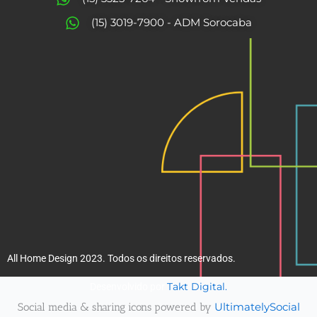
o
r
(15) 3019-7900 - ADM Sorocaba
k
a
m
All Home Design 2023. Todos os direitos reservados.
Takt Digital.
Desenvolvido por
Social media & sharing icons powered by
UltimatelySocial