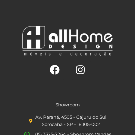
F
I
a
n
c
s
Showroom
e
t
Av. Paraná, 4505 - Cajuru do Sul
b
a
Sorocaba - SP - 18.105-002
o
g
(15) 3325-7264 - Showrrom Vendas