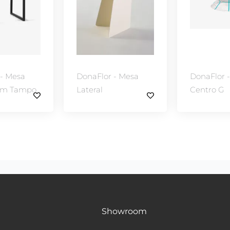
 - Mesa
DonaFlor - Mesa
DonaFlor 
sem Tampo
Lateral
Centro G
Showroom