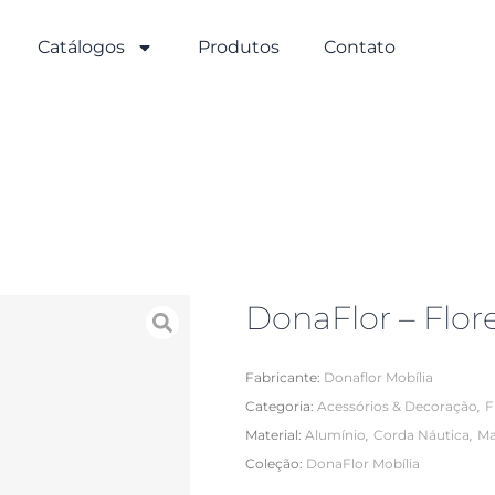
Catálogos
Produtos
Contato
DonaFlor – Flor
Fabricante:
Donaflor Mobília
,
Categoria:
Acessórios & Decoração
F
,
,
Material:
Alumínio
Corda Náutica
Ma
Coleção:
DonaFlor Mobília