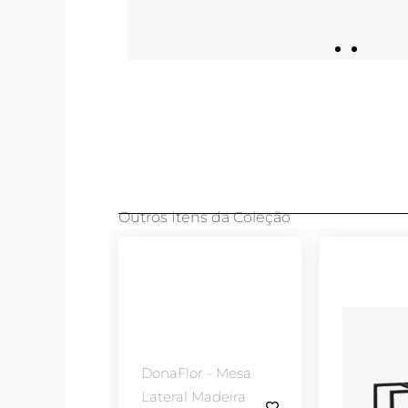
Outros Itens da Coleção
DonaFlor - Mesa
Lateral Madeira