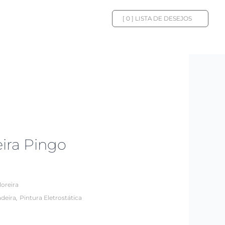
[
0
] LISTA DE DESEJOS
eira Pingo
loreira
,
deira
Pintura Eletrostática