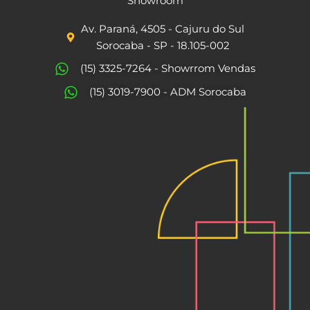
c
s
Showroom
e
t
Av. Paraná, 4505 - Cajuru do Sul
b
a
Sorocaba - SP - 18.105-002
o
g
(15) 3325-7264 - Showrrom Vendas
o
r
(15) 3019-7900 - ADM Sorocaba
k
a
m