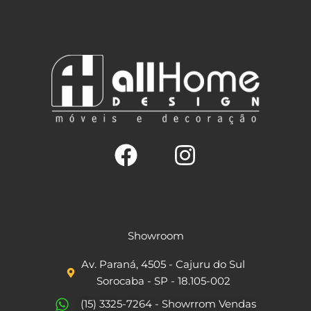
F
I
a
n
c
s
Showroom
e
t
Av. Paraná, 4505 - Cajuru do Sul
b
a
Sorocaba - SP - 18.105-002
o
g
(15) 3325-7264 - Showrrom Vendas