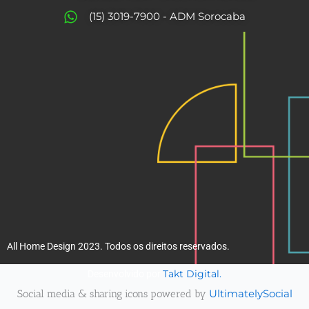
o
r
(15) 3019-7900 - ADM Sorocaba
k
a
m
All Home Design 2023. Todos os direitos reservados.
Takt Digital.
Desenvolvido por
Social media & sharing icons powered by
UltimatelySocial