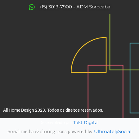
o
r
(15) 3019-7900 - ADM Sorocaba
k
a
m
All Home Design 2023. Todos os direitos reservados.
Takt Digital.
Desenvolvido por
Social media & sharing icons powered by
UltimatelySocial