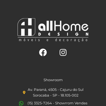
F
I
a
n
c
s
Showroom
e
t
Av. Paraná, 4505 - Cajuru do Sul
b
a
Sorocaba - SP - 18.105-002
o
g
(15) 3325-7264 - Showrrom Vendas