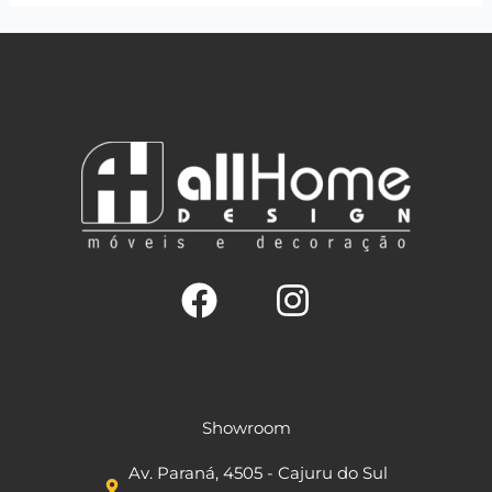
F
I
a
n
c
s
Showroom
e
t
Av. Paraná, 4505 - Cajuru do Sul