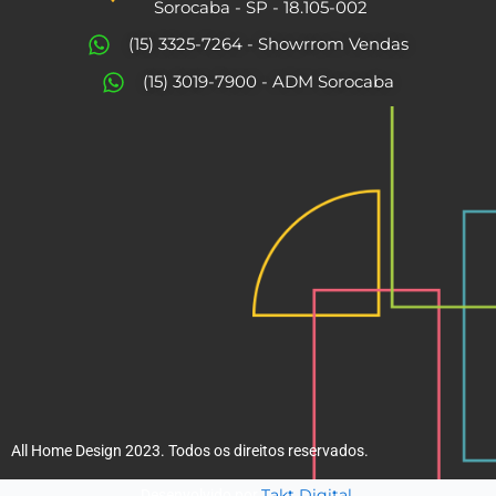
b
a
Sorocaba - SP - 18.105-002
o
g
(15) 3325-7264 - Showrrom Vendas
o
r
(15) 3019-7900 - ADM Sorocaba
k
a
m
All Home Design 2023. Todos os direitos reservados.
Takt Digital.
Desenvolvido por