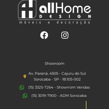
F
I
a
n
c
s
Showroom
e
t
Av. Paraná, 4505 - Cajuru do Sul
b
a
Sorocaba - SP - 18.105-002
o
g
(15) 3325-7264 - Showrrom Vendas
o
r
(15) 3019-7900 - ADM Sorocaba
k
a