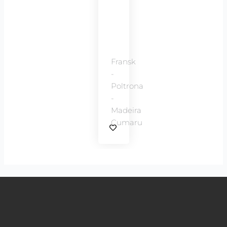
Fransk
-
Poltrona
-
Madeira
Cumaru