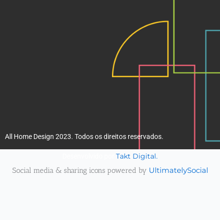
m
All Home Design 2023. Todos os direitos reservados.
Takt Digital.
Desenvolvido por
Social media & sharing icons powered by
UltimatelySocial