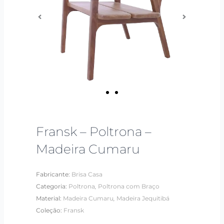
Fransk – Poltrona –
Madeira Cumaru
Fabricante:
Brisa Casa
,
Categoria:
Poltrona
Poltrona com Braço
,
Material:
Madeira Cumaru
Madeira Jequitibá
Coleção:
Fransk