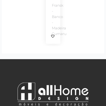
Fransk
-
Banco
-
Madeira
Cumaru