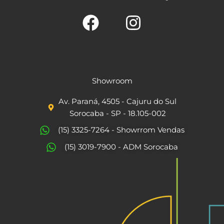
F
I
a
n
c
s
Showroom
e
t
Av. Paraná, 4505 - Cajuru do Sul
b
a
Sorocaba - SP - 18.105-002
o
g
(15) 3325-7264 - Showrrom Vendas
o
r
(15) 3019-7900 - ADM Sorocaba
k
a
m