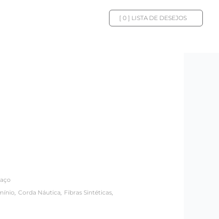
[
0
] LISTA DE DESEJOS
raço
,
,
,
mínio
Corda Náutica
Fibras Sintéticas