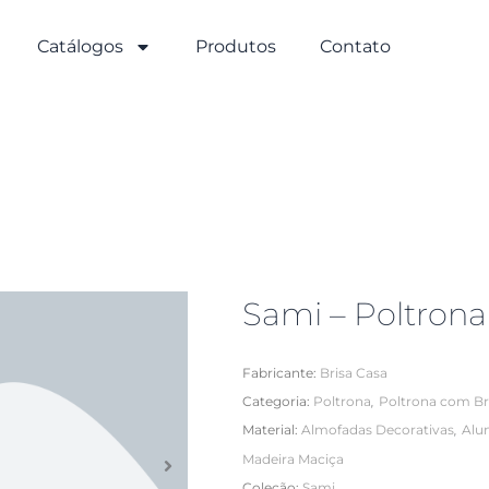
Catálogos
Produtos
Contato
Sami – Poltrona
Fabricante:
Brisa Casa
,
Categoria:
Poltrona
Poltrona com B
,
Material:
Almofadas Decorativas
Alu
Madeira Maciça
Coleção:
Sami