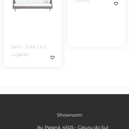
Centro
Sami - Sofá 2 e 3
Lugares
Showroom
Av. Paraná, 4505 - Cajuru do Sul